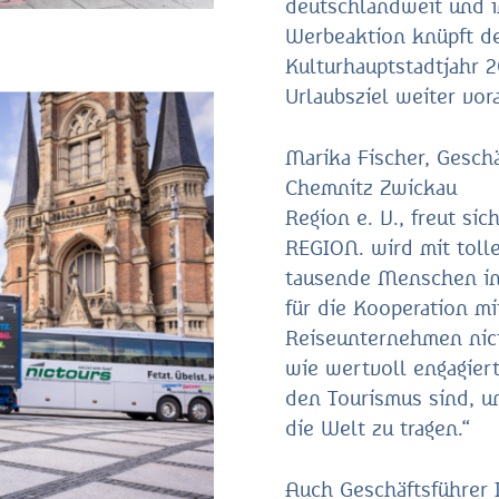
deutschlandweit und i
Werbeaktion knüpft de
Kulturhauptstadtjahr 
Urlaubsziel weiter vo
Marika Fischer, Gesch
Chemnitz Zwickau
Region e. V., freut s
REGION. wird mit tolle
tausende Menschen in 
für die Kooperation m
Reiseunternehmen nicto
wie wertvoll engagie
den Tourismus sind, u
die Welt zu tragen.“
Auch Geschäftsführer I