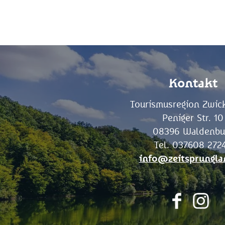
Kontakt
Tourismusregion Zwick
Peniger Str. 10
08396 Waldenbu
Tel. 037608 272
info@zeitsprungla
F
I
a
n