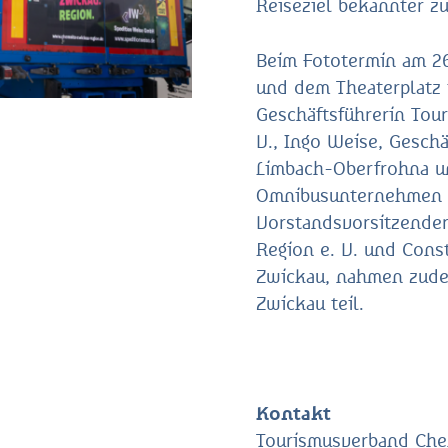
Reiseziel bekannter z
Beim Fototermin am 2
und dem Theaterplatz 
Geschäftsführerin Tou
V., Ingo Weise, Gesch
Limbach-Oberfrohna un
Omnibusunternehmen a
Vorstandsvorsitzende
Region e. V. und Cons
Zwickau, nahmen zude
Zwickau teil.
Kontakt
Tourismusverband Che