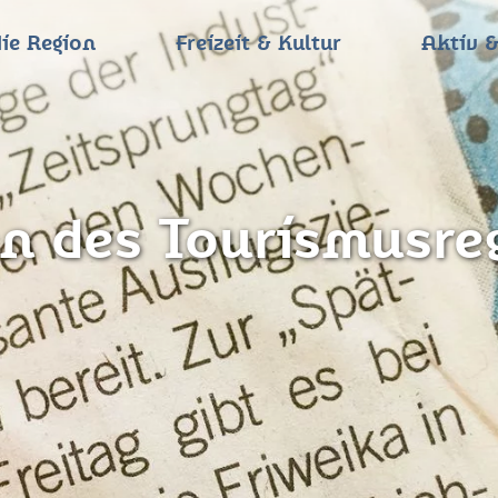
ie Region
Freizeit & Kultur
Aktiv &
n des Tourismusreg