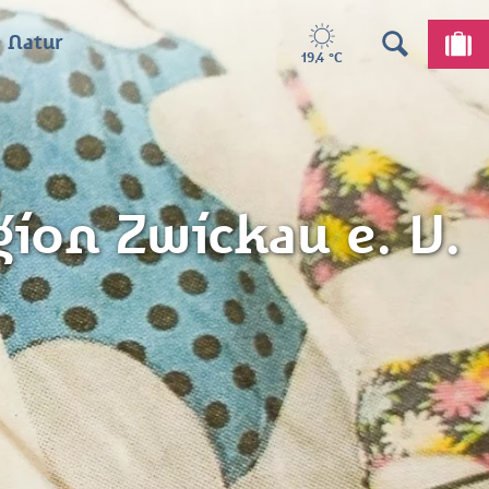
 Natur
19,4 °C
ion Zwickau e. V.