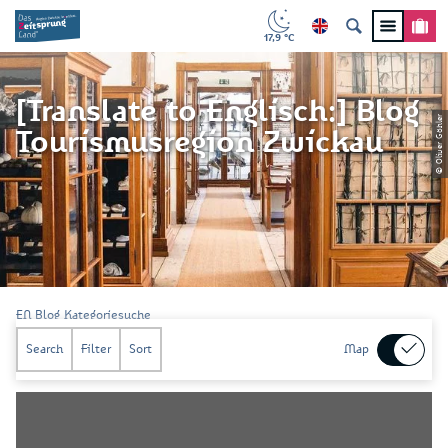
17,9 °C
[Translate to Englisch:] Blog
© Oliver Göhler
Tourismusregion Zwickau
EN Blog Kategoriesuche
Search
Filter
Sort
Map
Test Autor Fenna
Englisch Test