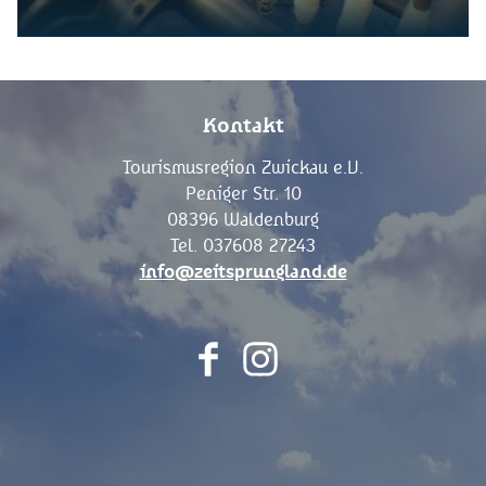
Kontakt
Tourismusregion Zwickau e.V.
Peniger Str. 10
08396 Waldenburg
Tel. 037608 27243
info@zeitsprungland.de
F
I
a
n
c
s
e
t
b
a