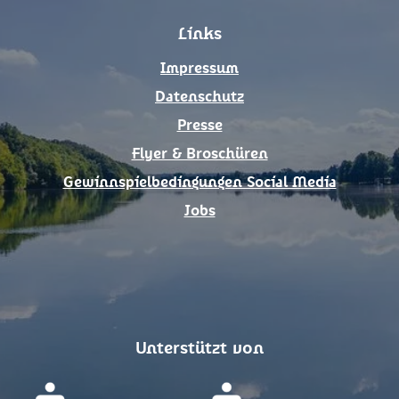
o
g
Links
o
r
k
a
Impressum
m
Datenschutz
Presse
Flyer & Broschüren
Gewinnspielbedingungen Social Media
Jobs
Unterstützt von