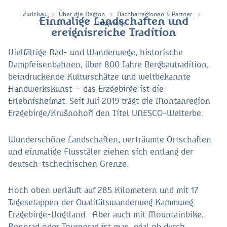
Zwickau
Über die Region
Nachbarregionen & Partner
Einmalige Landschaften und
Erzgebirge
ereignisreiche Tradition
Vielfältige Rad- und Wanderwege, historische
Dampfeisenbahnen, über 800 Jahre Bergbautradition,
beindruckende Kulturschätze und weltbekannte
Handwerkskunst – das Erzgebirge ist die
Erlebnisheimat. Seit Juli 2019 trägt die Montanregion
Erzgebirge/Krušnohoří den Titel UNESCO-Welterbe.
Wunderschöne Landschaften, verträumte Ortschaften
und einmalige Flusstäler ziehen sich entlang der
deutsch-tschechischen Grenze.
Hoch oben verläuft auf 285 Kilometern und mit 17
Tagesetappen der Qualitätswanderweg Kammweg
Erzgebirge-Vogtland. Aber auch mit Mountainbike,