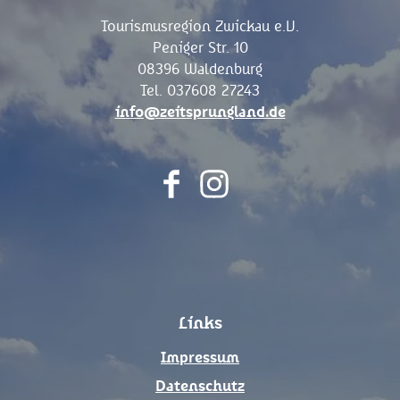
Tourismusregion Zwickau e.V.
Peniger Str. 10
08396 Waldenburg
Tel. 037608 27243
info@zeitsprungland.de
F
I
a
n
c
s
e
t
b
a
o
g
Links
o
r
k
a
Impressum
m
Datenschutz