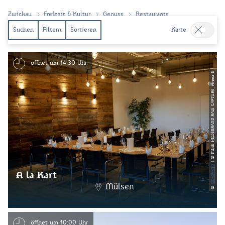
Zwickau
Freizeit & Kultur
Genuss
Restaurants
Suchen
Filtern
Sortieren
Karte
öffnet um 14:30 Uhr
| © MIKE HILLEBRΛND RΛW CΛPTURE, Arena E
CC-BY-ND
A la Kart
Mülsen
©
öffnet um 10:00 Uhr