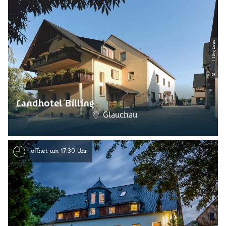
| Jörg Loos
CC0
©
Landhotel Billing
Glauchau
öffnet um 17:30 Uhr