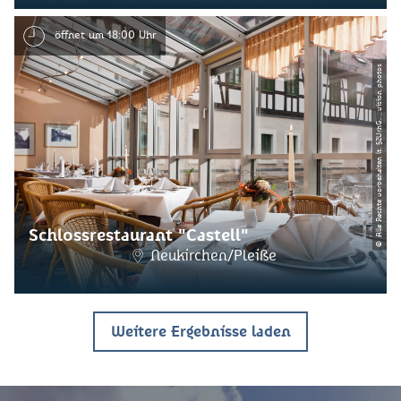
öffnet um 18:00 Uhr
© Alle Rechte vorbehalten lt. §2UrhG. , vision photos
Schlossrestaurant "Castell"
Neukirchen/Pleiße
Weitere Ergebnisse laden