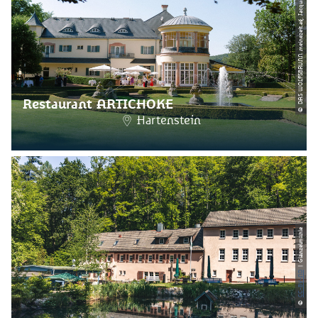
© DAS WOLFSBRUNN meinezeit.ag, Jacqueline Schulz
Restaurant ARTICHOKE
Hartenstein
| Glänzelmühle
CC-BY-ND
©