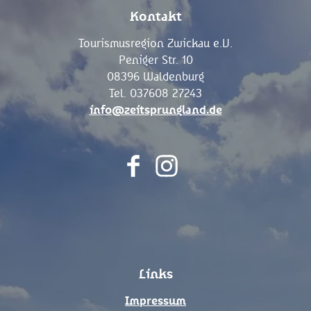
Kontakt
Tourismusregion Zwickau e.V.
Peniger Str. 10
08396 Waldenburg
Tel. 037608 27243
info@zeitsprungland.de
F
I
a
n
c
s
e
t
b
a
o
g
Links
o
r
k
a
Impressum