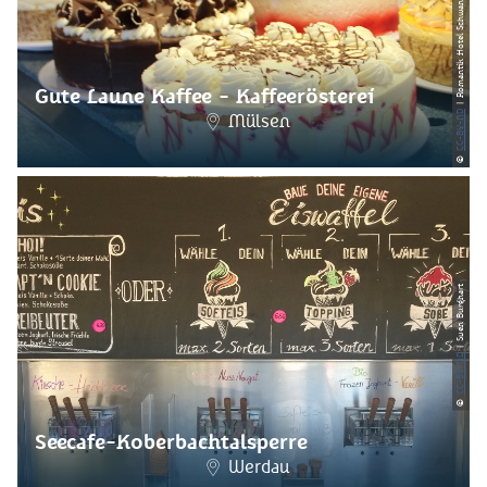
Gute Laune Kaffee - Kaffeerösterei
CC-BY-ND
Mülsen
©
| Sven Burghart
CC-BY-ND
©
Seecafe-Koberbachtalsperre
Werdau