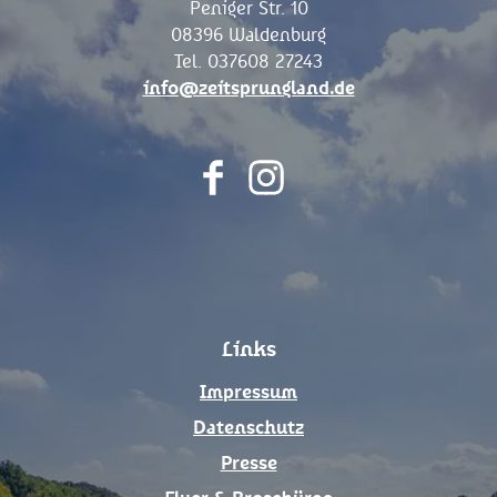
Peniger Str. 10
08396 Waldenburg
Tel. 037608 27243
info@zeitsprungland.de
F
I
a
n
c
s
e
t
b
a
o
g
Links
o
r
k
a
Impressum
m
Datenschutz
Presse