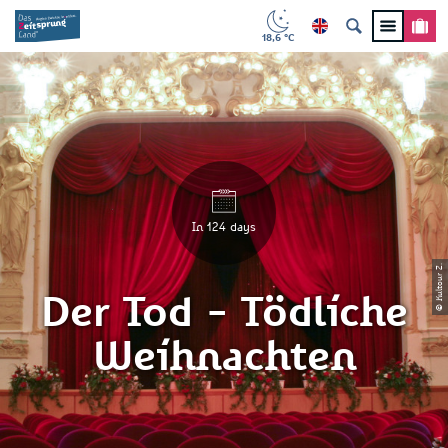
18,6 °C
In 124 days
© Kultour Z.
Der Tod - Tödliche
Weihnachten