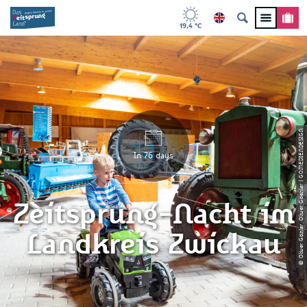
19,4 °C
© Oliver Göhler, Oliver Goehler | GOMEDIENDESIGN
In 76 days
Zeitsprung-Nacht im
Landkreis Zwickau