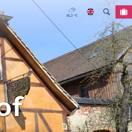
16,3 °C
of
© Guidohof