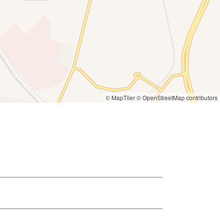
© MapTiler
© OpenStreetMap contributors