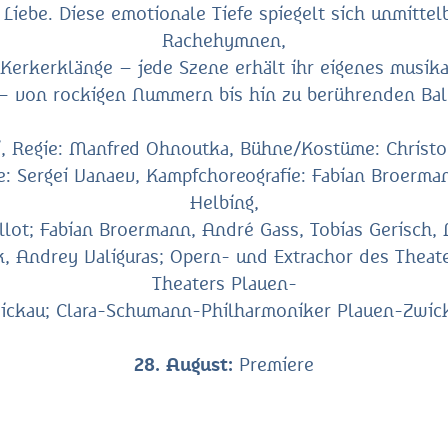
Liebe. Diese emotionale Tiefe spiegelt sich unmitte
Rachehymnen,
 Kerkerklänge – jede Szene erhält ihr eigenes musika
 – von rockigen Nummern bis hin zu berührenden Bal
i, Regie: Manfred Ohnoutka, Bühne/Kostüme: Christo
ie: Sergei Vanaev, Kampfchoreografie: Fabian Broerman
Helbing,
lot; Fabian Broermann, André Gass, Tobias Gerisch, 
k, Andrey Valiguras; Opern- und Extrachor des Theate
Theaters Plauen-
ickau; Clara-Schumann-Philharmoniker Plauen-Zwic
28. August:
Premiere