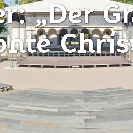
r: „Der G
nte Chris