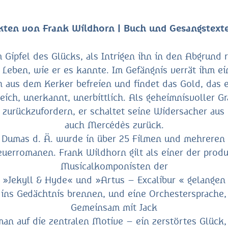
Akten von Frank Wildhorn | Buch und Gesangstext
ipfel des Glücks, als Intrigen ihn in den Abgrund rei
Leben, wie er es kannte. Im Gefängnis verrät ihm e
aus dem Kerker befreien und findet das Gold, das er
reich, unerkannt, unerbittlich. Als geheimnisvoller 
l zurückzufordern, er schaltet seine Widersacher aus
auch Mercédès zurück.
e Dumas d. Ä. wurde in über 25 Filmen und mehreren
erromanen. Frank Wildhorn gilt als einer der produ
Musicalkomponisten der
»Jekyll & Hyde« und »Artus – Excalibur « gelangen 
ins Gedächtnis brennen, und eine Orchestersprache, 
Gemeinsam mit Jack
n auf die zentralen Motive – ein zerstörtes Glück,