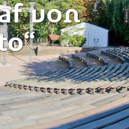
raf von
© Kultour Z.
to“