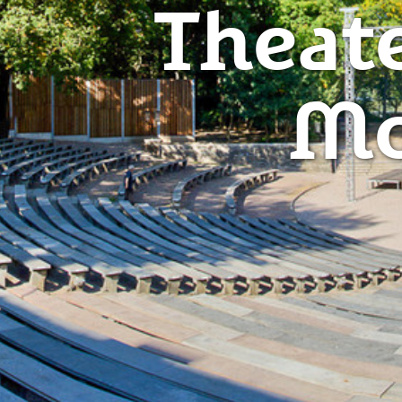
Theate
Mo