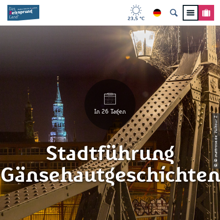
23,5 °C
In 26 Tagen
© © mattrose.de, Kultour Z
Stadtführung
"Gänsehautgeschichten