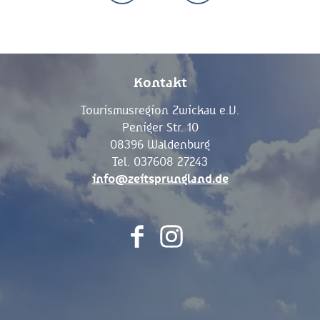
Kontakt
Tourismusregion Zwickau e.V.
Peniger Str. 10
08396 Waldenburg
Tel. 037608 27243
info@zeitsprungland.de
F
I
a
n
c
s
e
t
b
a