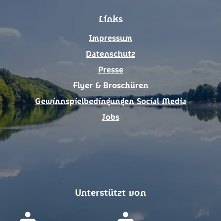
o
g
Links
o
r
k
a
Impressum
m
Datenschutz
Presse
Flyer & Broschüren
Gewinnspielbedingungen Social Media
Jobs
Unterstützt von