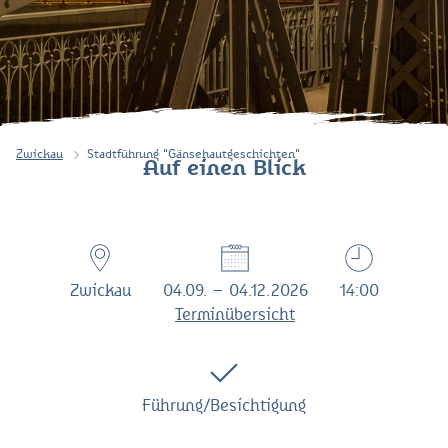
Zwickau
Stadtführung "Gänsehautgeschichten"
Auf einen Blick
Zwickau
04.09. – 04.12.2026
14:00
Terminübersicht
Führung/Besichtigung