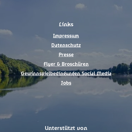
e
t
b
a
o
g
Links
o
r
k
a
Impressum
m
Datenschutz
Presse
Flyer & Broschüren
Gewinnspielbedingungen Social Media
Jobs
Unterstützt von