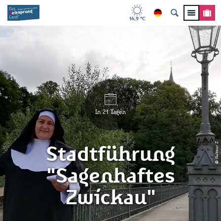
14,9 °C
In 21 Tagen
© Kultour Z
Stadtführung
"Sagenhaftes
Zwickau"