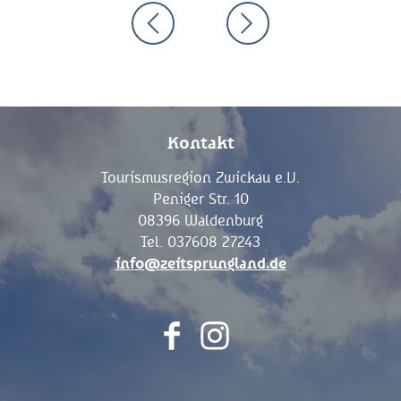
Kontakt
Tourismusregion Zwickau e.V.
Peniger Str. 10
08396 Waldenburg
Tel. 037608 27243
info@zeitsprungland.de
F
I
a
n
c
s