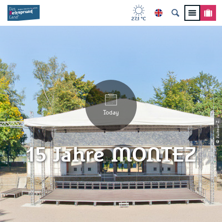
27,1 °C
Today
© Kultour Z.
15 Jahre MONTEZ