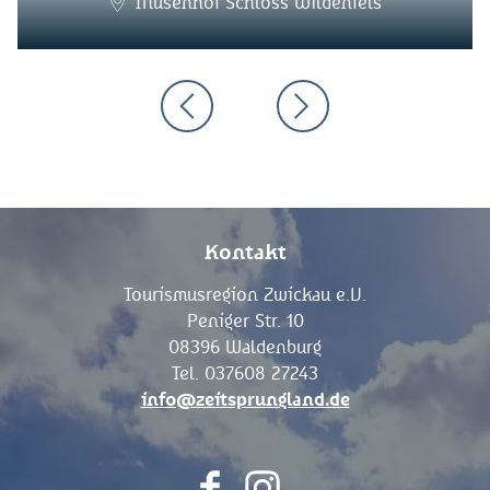
Musenhof Schloss Wildenfels
Kontakt
Tourismusregion Zwickau e.V.
Peniger Str. 10
08396 Waldenburg
Tel. 037608 27243
info@zeitsprungland.de
F
I