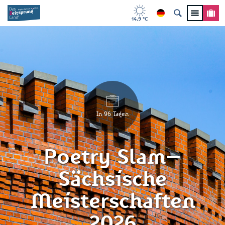
14,9 °C
In 96 Tagen
Poetry Slam–
Sächsische
Meisterschaften
2026