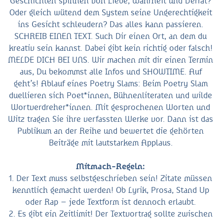
Geschichten spinnen von Liebe, Wahrheit und Verrat?
Oder gleich wütend dem System seine Ungerechtigkeit
ins Gesicht schleudern? Das alles kann passieren.
SCHREIB EINEN TEXT. Such Dir einen Ort, an dem du
kreativ sein kannst. Dabei gibt kein richtig oder falsch!
MELDE DICH BEI UNS. Wir machen mit dir einen Termin
aus, Du bekommst alle Infos und SHOWTIME. Auf
geht’s! Ablauf eines Poetry Slams: Beim Poetry Slam
duellieren sich Poet*innen, Bühnenliteraten und wilde
Wortverdreher*innen. Mit gesprochenen Worten und
Witz tragen Sie ihre verfassten Werke vor. Dann ist das
Publikum an der Reihe und bewertet die gehörten
Beiträge mit lautstarkem Applaus.
Mitmach-Regeln:
1. Der Text muss selbstgeschrieben sein! Zitate müssen
kenntlich gemacht werden! Ob Lyrik, Prosa, Stand Up
oder Rap – jede Textform ist dennoch erlaubt.
2. Es gibt ein Zeitlimit! Der Textvortrag sollte zwischen