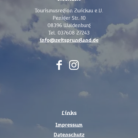
Tourismusregion Zwickau e.V.
Peniger Str. 10
08396 Waldenburg
Tel. 037608 27243
info@zeitsprungland.de
F
I
a
n
c
s
e
t
b
a
o
g
Links
o
r
k
a
Impressum
m
Datenschutz