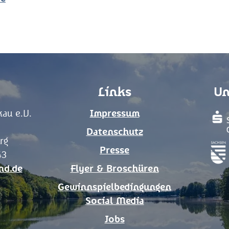
Links
Un
au e.V.
Impressum
Datenschutz
rg
Presse
43
nd.de
Flyer & Broschüren
Gewinnspielbedingungen
Social Media
Jobs