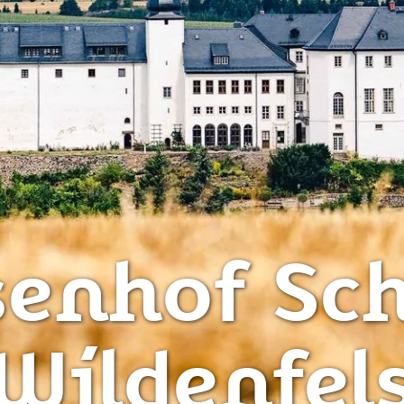
enhof Sch
Wildenfel