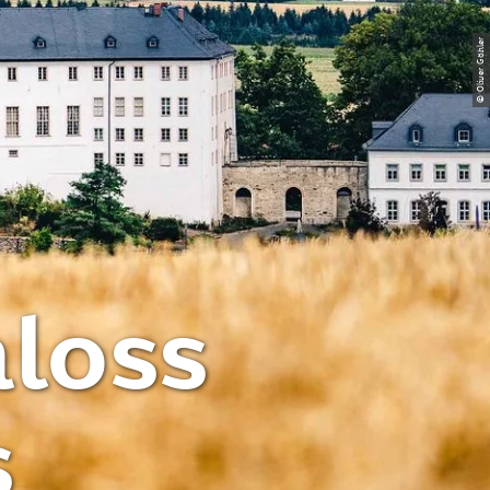
© Oliver Göhler
loss
s