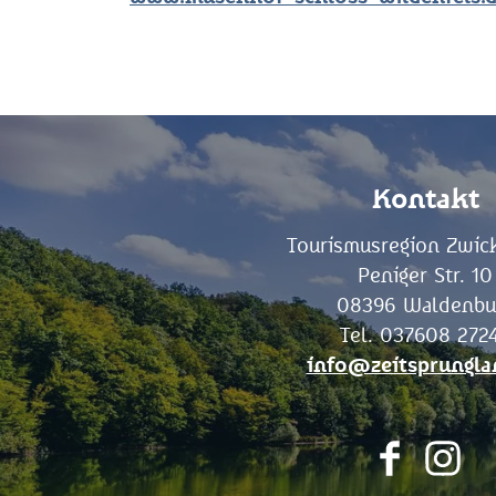
Kontakt
Tourismusregion Zwick
Peniger Str. 10
08396 Waldenbu
Tel. 037608 272
info@zeitsprungla
F
I