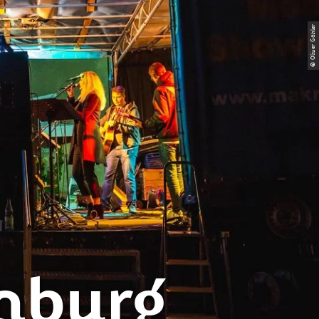
© Oliver Göhler
nburg