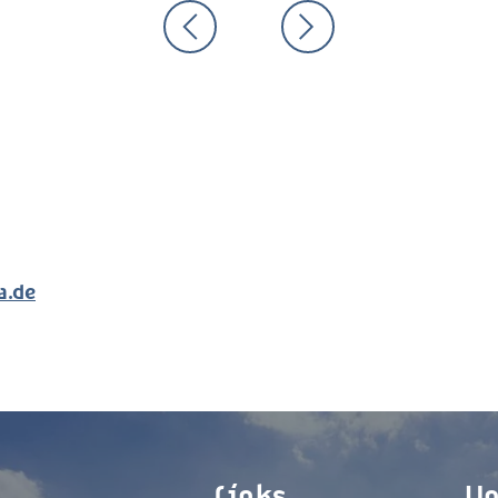
a.de
Links
Un