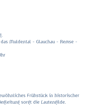
g.
h das Muldental - Glauchau - Remse -
Uhr
ewöhnliches Frühstück in historischer
egleitung sorgt die Lautengilde.