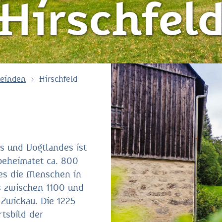
Hirschfel
einden
Hirschfeld
s und Vogtlandes ist
beheimatet ca. 800
 es die Menschen in
s zwischen 1100 und
 Zwickau. Die 1225
rtsbild der