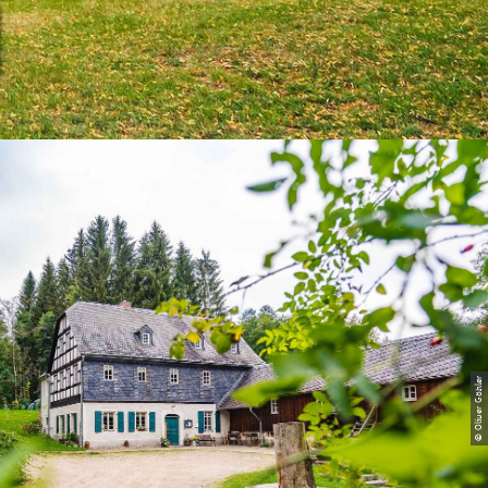
d
© Oliver Göhler