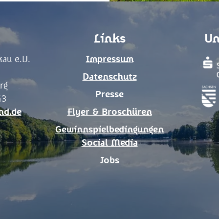
Links
Un
au e.V.
Impressum
Datenschutz
rg
Presse
43
nd.de
Flyer & Broschüren
Gewinnspielbedingungen
Social Media
Jobs