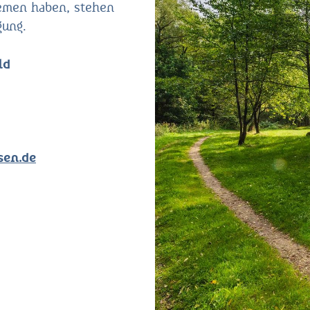
hemen haben, stehen
gung.
ld
sen.de