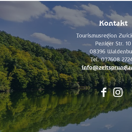
Kontakt
Tourismusregion Zwick
Peniger Str. 10
08396 Waldenbu
Tel. 037608 272
info@zeitsprungla
F
I
a
n
c
s
e
t