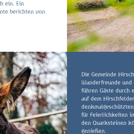
h ein. Ein
ente berichten von
.
Die Gemeinde Hirschf
Wanderfreunde und 
führen Gäste durch 
auf dem Hirschfeld
denkmalgeschützten 
für Feierlichkeiten 
den Quarksteinen kö
genießen.