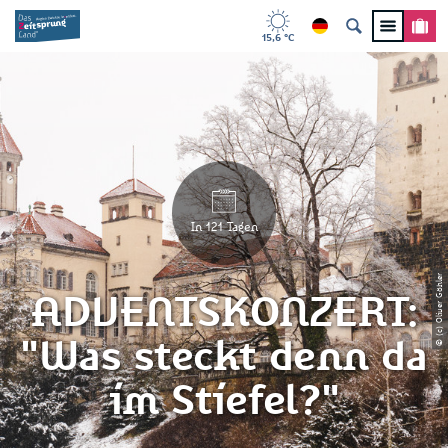
15,6 °C
In 121 Tagen
© (c) Oliver Göhler
ADVENTSKONZERT:
"Was steckt denn da
im Stiefel?"