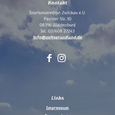
Kontakt
Tourismusregion Zwickau e.V.
Peniger Str. 10
08396 Waldenburg
Tel. 037608 27243
info@zeitsprungland.de
F
I
a
n
c
s
e
t
b
a
o
g
Links
o
r
k
a
Impressum
m