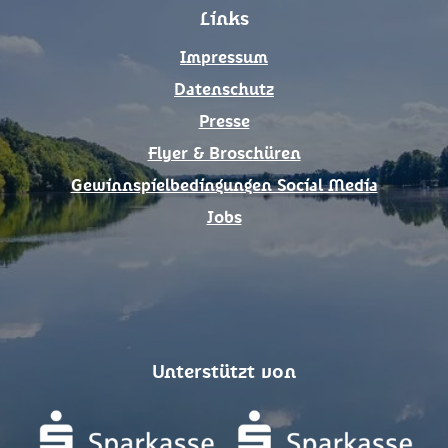
Links
o
r
k
a
Impressum
m
Datenschutz
Presse
Flyer & Broschüren
Gewinnspielbedingungen Social Media
Jobs
Unterstützt von