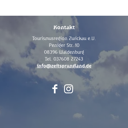
Kontakt
Tourismusregion Zwickau e.V.
Peniger Str. 10
08396 Waldenburg
Tel. 037608 27243
info@zeitsprungland.de
F
I
a
n
c
s
e
t
b
a
o
g