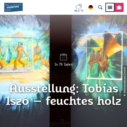
16,3 °C
In 76 Tagen
© Stadtverwaltung Zwickau
Ausstellung: Tobias
Iszó – feuchtes holz