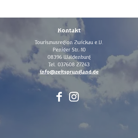
Kontakt
Tourismusregion Zwickau e.V.
Peniger Str. 10
08396 Waldenburg
Tel. 037608 27243
info@zeitsprungland.de
F
I
a
n
c
s
e
t
b
a
o
g