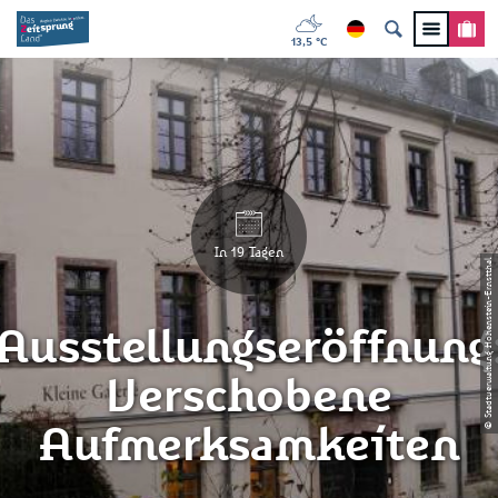
13,5 °C
In 19 Tagen
© Stadtverwaltung Hohenstein-Ernstthal
Ausstellungseröffnung
Verschobene
Aufmerksamkeiten