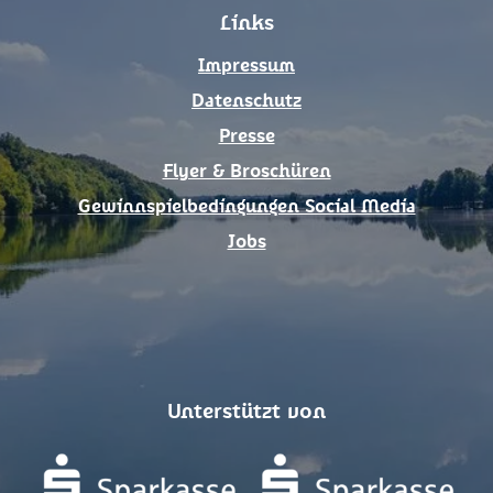
Links
o
r
k
a
Impressum
m
Datenschutz
Presse
Flyer & Broschüren
Gewinnspielbedingungen Social Media
Jobs
Unterstützt von