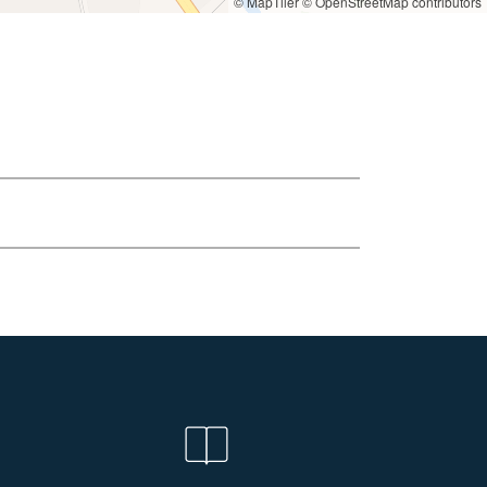
© MapTiler
© OpenStreetMap contributors