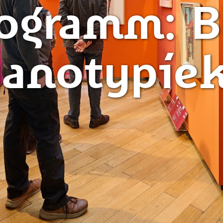
rogramm: B
anotypie