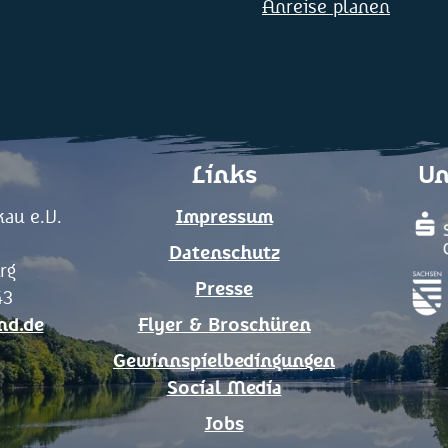
Anreise planen
Links
Un
au e.V.
Impressum
Datenschutz
rg
Presse
43
nd.de
Flyer & Broschüren
Gewinnspielbedingungen
Social Media
Jobs