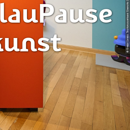
© Gregor Lorenz, Tourismusverband Chemnitz Zwickau Region e. V.
lauPause
kunst