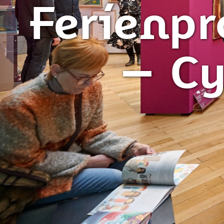
Ferienp
– Cy