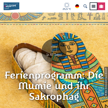
25,5 °C
In 67 Tagen
© ASL Schlossbetriebe gGmbH
Ferienprogramm: Die
Mumie und ihr
Sakrophag