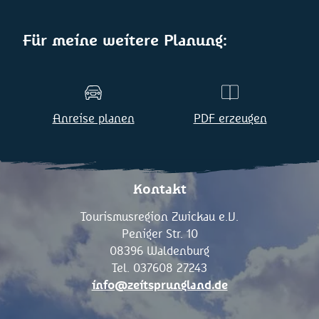
Für meine weitere Planung:
Anreise planen
PDF erzeugen
Kontakt
Tourismusregion Zwickau e.V.
Peniger Str. 10
08396 Waldenburg
Tel. 037608 27243
info@zeitsprungland.de