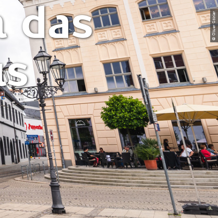
 das
© Oliver Göhler
us