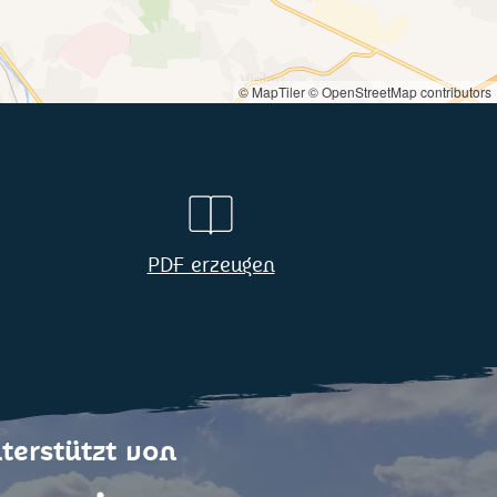
© MapTiler
© OpenStreetMap contributors
PDF erzeugen
terstützt von