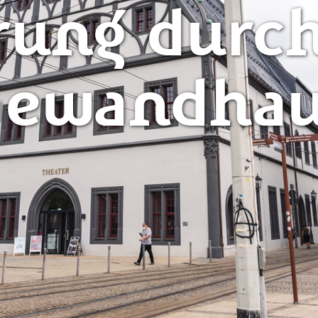
rung durch
ewandha