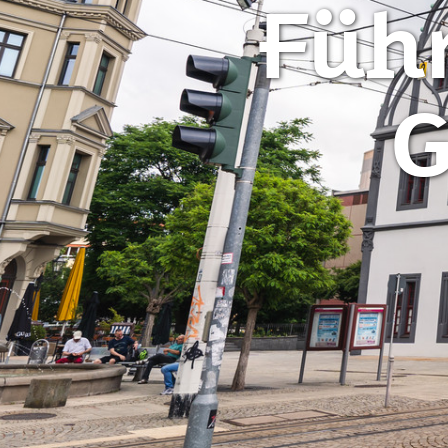
Füh
G