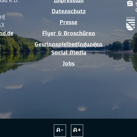
au e.V.
Impressum
Datenschutz
rg
Presse
43
nd.de
Flyer & Broschüren
Gewinnspielbedingungen
Social Media
Jobs
A-
A+