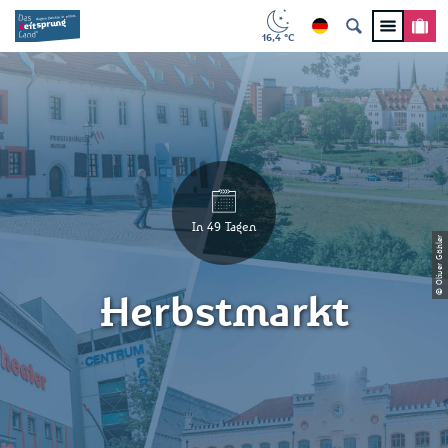
16,4 °C
In 49 Tagen
© Oliver Göhler
Herbstmarkt