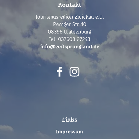
Kontakt
Tourismusregion Zwickau e.V.
Peniger Str. 10
08396 Waldenburg
Tel. 037608 27243
info@zeitsprungland.de
F
I
a
n
c
s
e
t
b
a
o
g
Links
o
r
k
a
Impressum
m