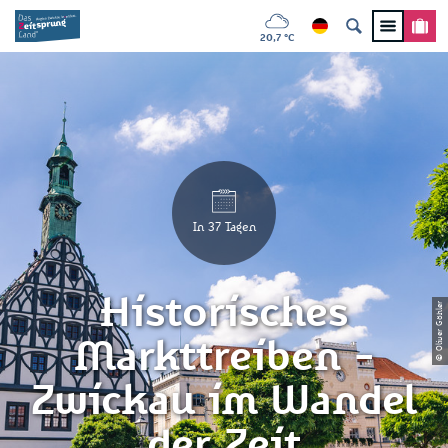
20,7 °C
In 37 Tagen
Historisches
© Oliver Göhler
Markttreiben -
Zwickau im Wandel
der Zeit