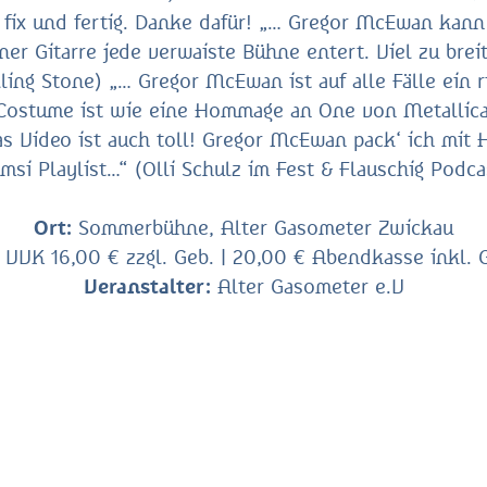
ix und fertig. Danke dafür! „… Gregor McEwan kann v
er Gitarre jede verwaiste Bühne entert. Viel zu brei
ling Stone) „… Gregor McEwan ist auf alle Fälle ein ri
Costume ist wie eine Hommage an One von Metallica
Das Video ist auch toll! Gregor McEwan pack‘ ich mit 
msi Playlist…“ (Olli Schulz im Fest & Flauschig Podca
Ort:
Sommerbühne, Alter Gasometer Zwickau
VVK 16,00 € zzgl. Geb. | 20,00 € Abendkasse inkl.
Veranstalter:
Alter Gasometer e.V