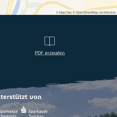
© MapTiler
© OpenStreetMap contributors
PDF erzeugen
terstützt von