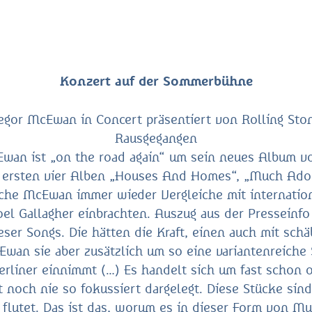
Konzert auf der Sommerbühne
gor McEwan in Concert präsentiert von Rolling Ston
Rausgegangen
wan ist „on the road again“ um sein neues Album vo
r ersten vier Alben „Houses And Homes“, „Much Ado
lche McEwan immer wieder Vergleiche mit internati
el Gallagher einbrachten. Auszug aus der Presseinf
eser Songs. Die hätten die Kraft, einen auch mit sch
wan sie aber zusätzlich um so eine variantenreiche 
rliner einnimmt (…) Es handelt sich um fast schon o
noch nie so fokussiert dargelegt. Diese Stücke sind
 flutet. Das ist das, worum es in dieser Form von 