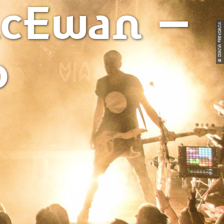
McEwan –
© DIANA FREYDANK
o