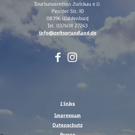
Tourismusregion Zwickau e.V.
Peniger Str. 10
08396 Waldenburg
Tel. 037608 27243
info@zeitsprungland.de
F
I
a
n
c
s
e
t
b
a
o
g
Links
o
r
k
a
Impressum
m
Datenschutz