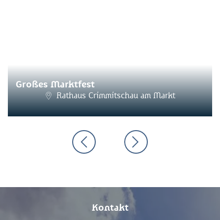
Großes Marktfest
Rathaus Crimmitschau am Markt
Kontakt