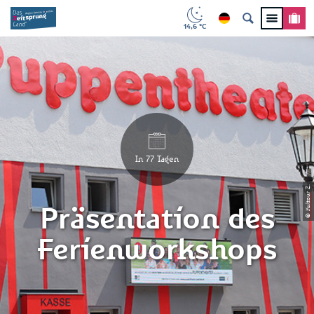
14,6 °C
In 77 Tagen
© Kultour Z.
Präsentation des
Ferienworkshops