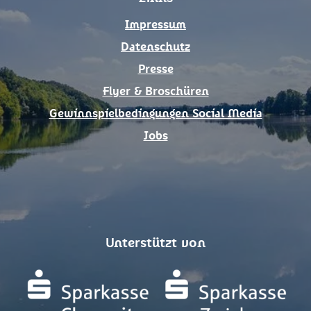
o
r
k
a
Impressum
m
Datenschutz
Presse
Flyer & Broschüren
Gewinnspielbedingungen Social Media
Jobs
Unterstützt von