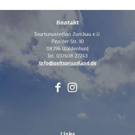
Kontakt
Tourismusregion Zwickau e.V.
Peniger Str. 10
08396 Waldenburg
Tel. 037608 27243
info@zeitsprungland.de
F
I
a
n
c
s
e
t
b
a
o
g
Links