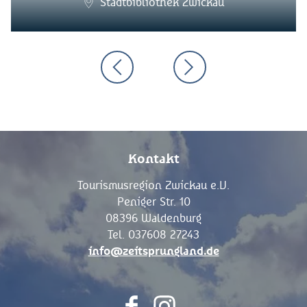
Stadtbibliothek Zwickau
Kontakt
Tourismusregion Zwickau e.V.
Peniger Str. 10
08396 Waldenburg
Tel. 037608 27243
info@zeitsprungland.de
F
I