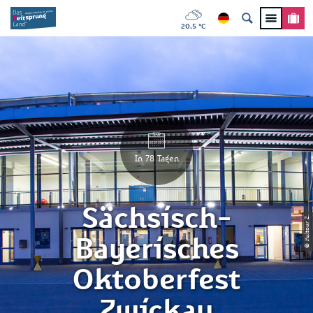
20,5 °C
In 78 Tagen
Sächsisch-
© Kultour Z.
Bayerisches
Oktoberfest
Zwickau