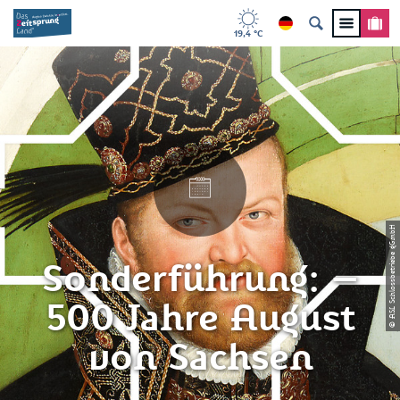
19,4 °C
© ASL Schlossbetriebe gGmbH
Sonderführung: –
500 Jahre August
von Sachsen