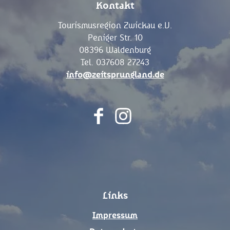
Kontakt
Tourismusregion Zwickau e.V.
Peniger Str. 10
08396 Waldenburg
Tel. 037608 27243
info@zeitsprungland.de
F
I
a
n
c
s
e
t
b
a
o
g
Links
o
r
k
a
Impressum
m