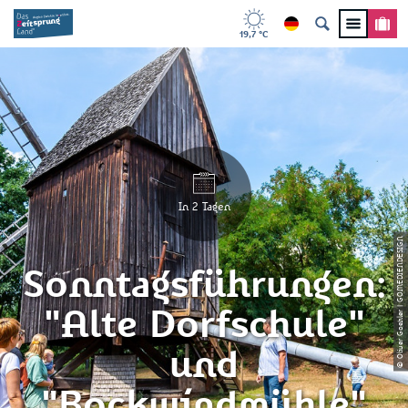
19,7 °C
In 2 Tagen
© Oliver Goehler | GOMEDIENDESIGN
Sonntagsführungen:
"Alte Dorfschule"
und
"Bockwindmühle"