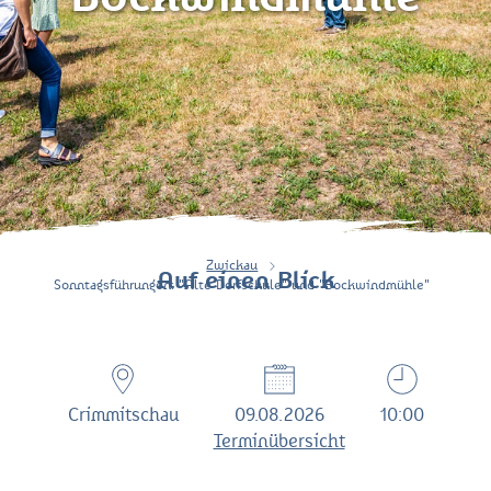
Zwickau
Auf einen Blick
Sonntagsführungen: "Alte Dorfschule" und "Bockwindmühle"
Crimmitschau
09.08.2026
10:00
Terminübersicht