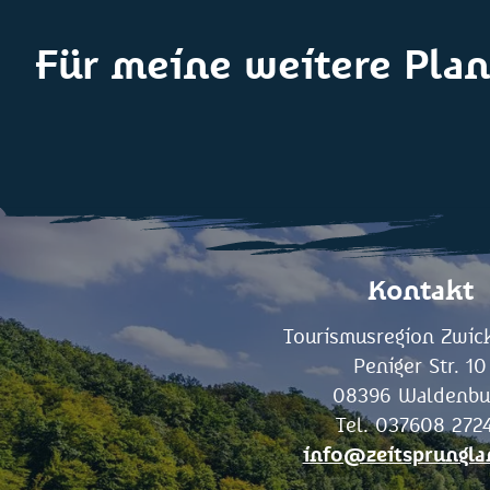
Für meine weitere Plan
Kontakt
Tourismusregion Zwick
Peniger Str. 10
08396 Waldenbu
Tel. 037608 272
info@zeitsprungla