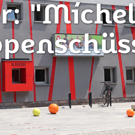
r: "Michel
penschüs