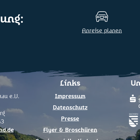
ung:
Anreise planen
Links
Un
au e.V.
Impressum
Datenschutz
rg
Presse
43
nd.de
Flyer & Broschüren