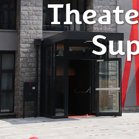
Theate
Sup