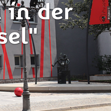
 in der
© Kultour Z.
sel"