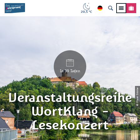
20,5 °C
In 39 Tagen
© Oliver Göhler
Veranstaltungsreihe
WortKlang -
Lesekonzert