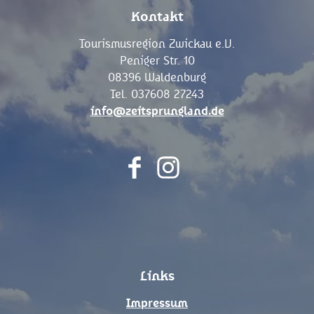
Kontakt
Tourismusregion Zwickau e.V.
Peniger Str. 10
08396 Waldenburg
Tel. 037608 27243
info@zeitsprungland.de
F
I
a
n
c
s
e
t
b
a
o
g
Links
o
r
k
a
Impressum