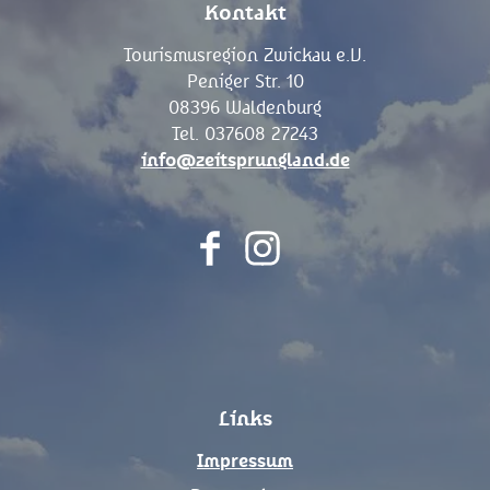
Kontakt
Tourismusregion Zwickau e.V.
Peniger Str. 10
08396 Waldenburg
Tel. 037608 27243
info@zeitsprungland.de
F
I
a
n
c
s
e
t
b
a
o
g
Links
o
r
k
a
Impressum
m