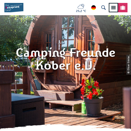
25,2 °C
Camping Freunde
© Oliver Göhler
Kober e.V.