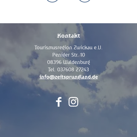
Kontakt
Tourismusregion Zwickau e.V.
Peniger Str. 10
08396 Waldenburg
Tel. 037608 27243
info@zeitsprungland.de
F
I
a
n
c
s
e
t
b
a