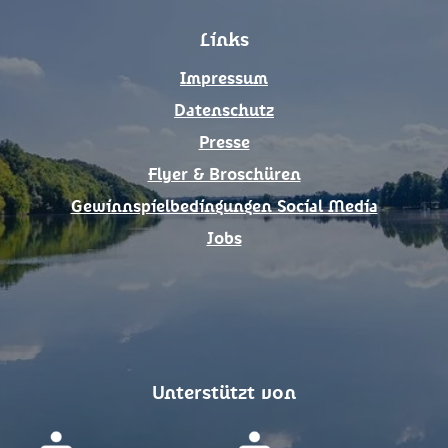
o
g
Links
o
r
k
a
Impressum
m
Datenschutz
Presse
Flyer & Broschüren
Gewinnspielbedingungen Social Media
Jobs
Unterstützt von