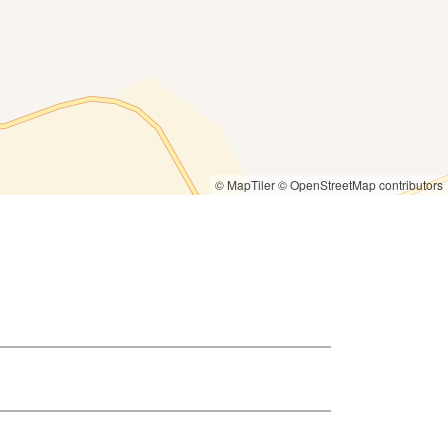
© MapTiler
© OpenStreetMap contributors