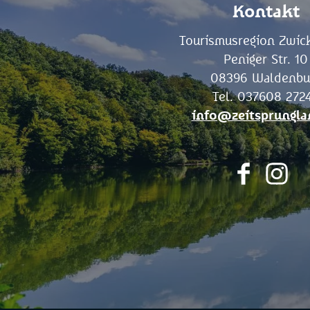
Kontakt
Tourismusregion Zwick
Peniger Str. 10
08396 Waldenbu
Tel. 037608 272
info@zeitsprungla
F
I
a
n
c
s
e
t
b
a
o
g