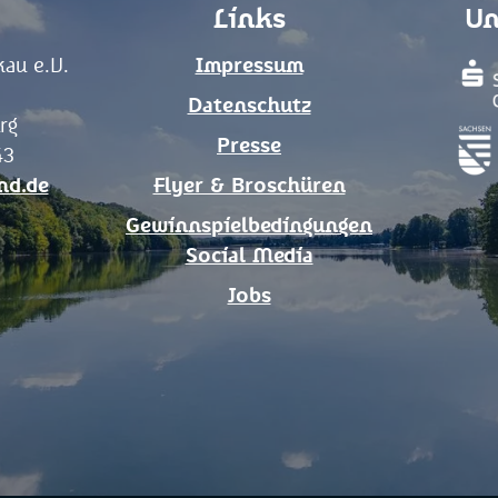
Links
Un
au e.V.
Impressum
Datenschutz
rg
Presse
43
nd.de
Flyer & Broschüren
Gewinnspielbedingungen
Social Media
Jobs