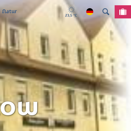
 Natur
23,5 °C
kow