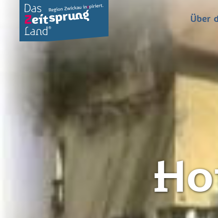
Über d
Ho