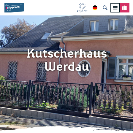
29,0 °C
Kutscherhaus
Werdau