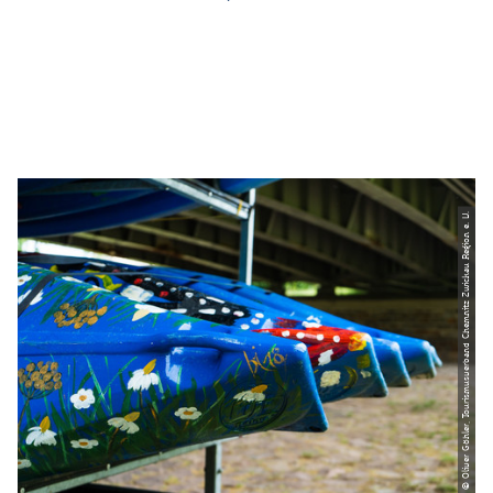
© Oliver Göhler, Tourismusverband Chemnitz Zwickau Region e. V.