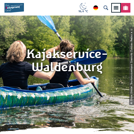
16,4 °C
© Oliver Göhler, Tourismusverband Chemnitz Zwickau Region e. V.
Kajakservice-
Waldenburg