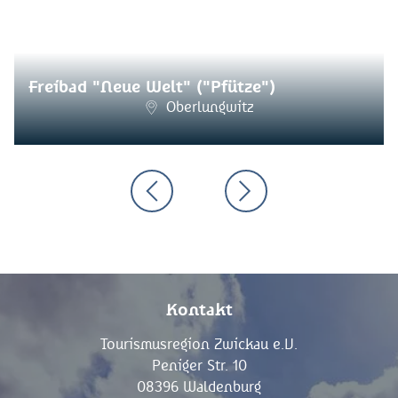
Freibad "Neue Welt" ("Pfütze")
Oberlungwitz
Kontakt
Tourismusregion Zwickau e.V.
Peniger Str. 10
08396 Waldenburg