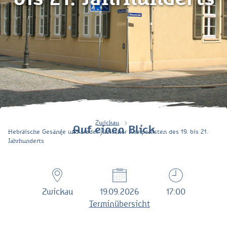
Zwickau
Auf einen Blick
Hebräische Gesänge und Lieder jüdischer Komponisten des 19. bis 21.
Jahrhunderts
Zwickau
19.09.2026
17:00
Terminübersicht