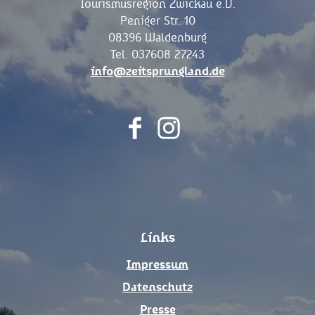
Tourismusregion Zwickau e.V.
Peniger Str. 10
08396 Waldenburg
Tel. 037608 27243
info@zeitsprungland.de
F
I
a
n
c
s
e
t
b
a
o
g
Links
o
r
k
a
Impressum
m
Datenschutz
Presse