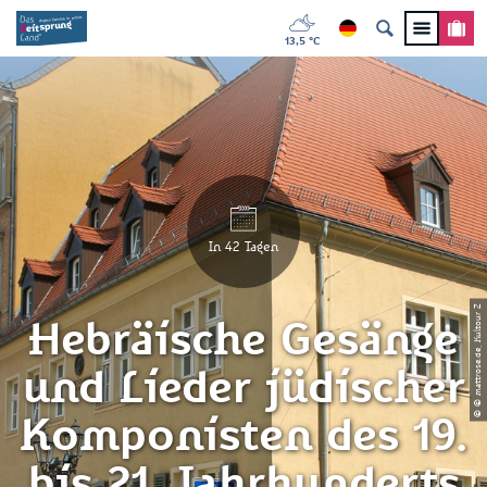
13,5 °C
In 42 Tagen
© © mattrose.de, Kultour Z
Hebräische Gesänge
und Lieder jüdischer
Komponisten des 19.
bis 21. Jahrhunderts