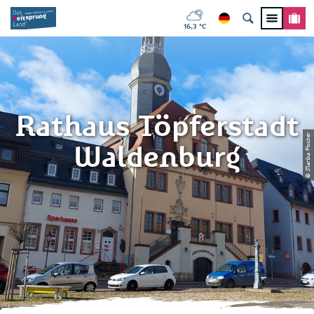
16,3 °C
Rathaus Töpferstadt
© Marika Fischer
Waldenburg