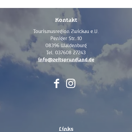
Kontakt
Tourismusregion Zwickau e.V.
Peniger Str. 10
08396 Waldenburg
Tel. 037608 27243
info@zeitsprungland.de
F
I
a
n
c
s
e
t
b
a
o
g
Links
o
r