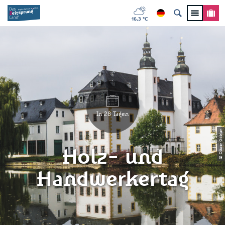
16,3 °C
In 28 Tagen
© Oliver Göhler
Holz- und
Handwerkertag