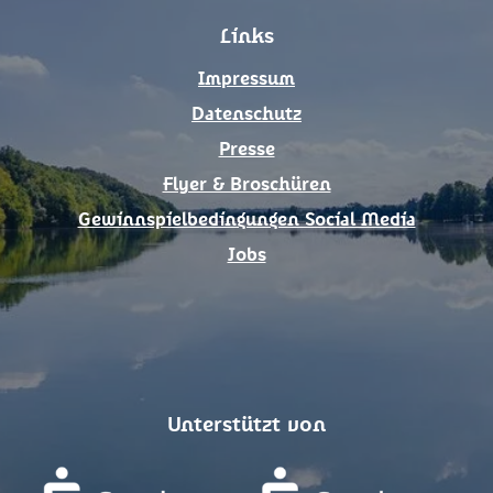
o
g
Links
o
r
k
a
Impressum
m
Datenschutz
Presse
Flyer & Broschüren
Gewinnspielbedingungen Social Media
Jobs
Unterstützt von