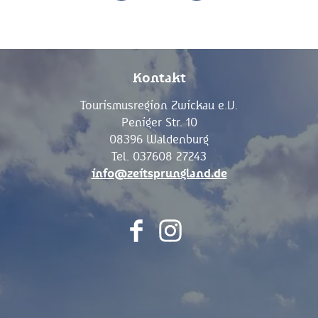
Kontakt
Tourismusregion Zwickau e.V.
Peniger Str. 10
08396 Waldenburg
Tel. 037608 27243
info@zeitsprungland.de
F
I
a
n
c
s
e
t
b
a