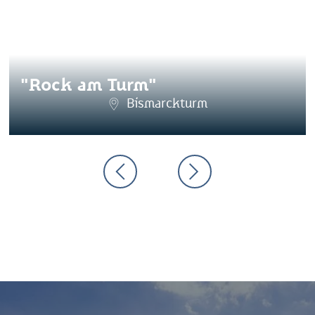
"Rock am Turm"
Bismarckturm