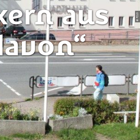
xern aus
© FZLO
davon“