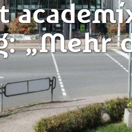
t academi
ig: „Mehr 