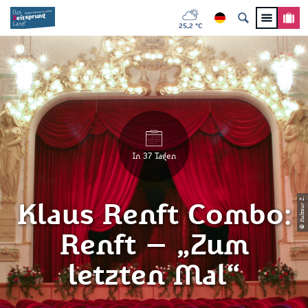
25,2 °C
In 37 Tagen
© Kultour Z.
Klaus Renft Combo:
Renft – „Zum
letzten Mal“