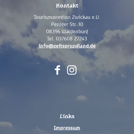
Kontakt
Tourismusregion Zwickau e.V.
Peniger Str. 10
08396 Waldenburg
Tel. 037608 27243
info@zeitsprungland.de
F
I
a
n
c
s
e
t
b
a
o
g
Links
o
r
k
a
Impressum
m