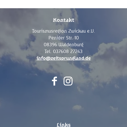
Kontakt
Tourismusregion Zwickau e.V.
Peniger Str. 10
08396 Waldenburg
Tel. 037608 27243
info@zeitsprungland.de
F
I
a
n
c
s
e
t
b
a
o
g
Links
o
r