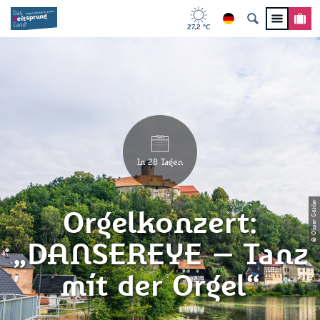
27,2 °C
In 28 Tagen
© Oliver Göhler
Orgelkonzert:
„DANSEREYE – Tanz
mit der Orgel“