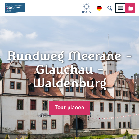
19,7 °C
Rundweg Meerane -
Glauchau -
© Oliver Göhler
Waldenburg
Tour planen