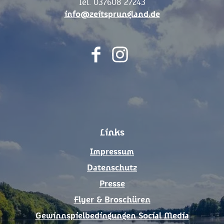
Tel. 037608 27243
info@zeitsprungland.de
F
I
a
n
c
s
e
t
b
a
o
g
Links
o
r
k
a
Impressum
m
Datenschutz
Presse
Flyer & Broschüren
Gewinnspielbedingungen Social Media